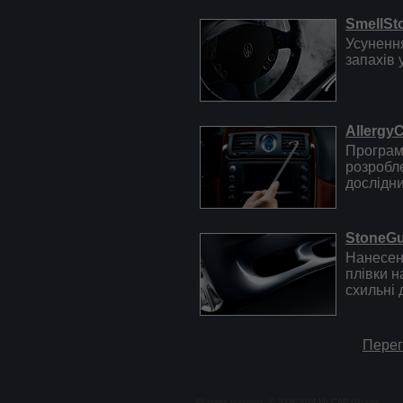
SmellSt
Усунення
запахів 
AllergyC
Програм
розробле
дослідни
StoneG
Нанесен
плівки н
схильні
Перег
All rights reserved. © 2008-2014
Mr CAP Ukraine