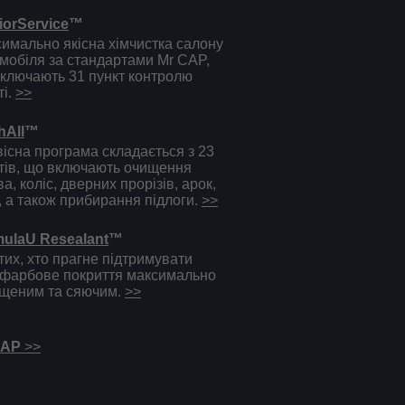
riorService
™
имально якісна хімчистка салону
мобіля за стандартами Mr CAP,
ключають 31 пункт контролю
ті.
>>
hAll
™
існа програма складається з 23
тів, що включають очищення
ва, коліс, дверних прорізів, арок,
, а також прибирання підлоги.
>>
ulaU Resealant
™
тих, хто прагне підтримувати
фарбове покриття максимально
щеним та сяючим.
>>
CAP
>>