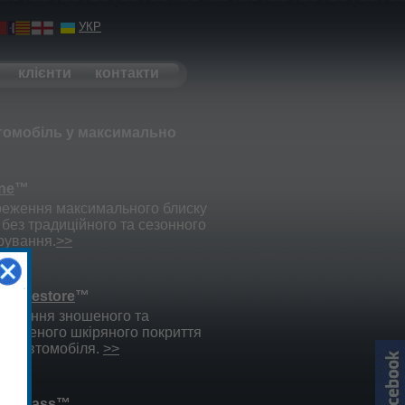
УКР
клієнти
контакти
томобіль у максимально
ne
™
еження максимального блиску
 без традиційного та сезонного
рування.
>>
herRestore
™
овлення зношеного та
одженого шкіряного покриття
ну автомобіля.
>>
talGlass
™