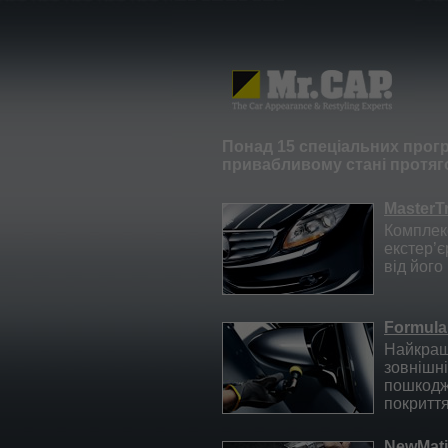
Понад 15 спеціальних прог
привабливому стані протяго
MasterT
Комплекс
екстер’
від його 
Formul
Найкращ
зовнішні
пошкодж
покриття
NewMati