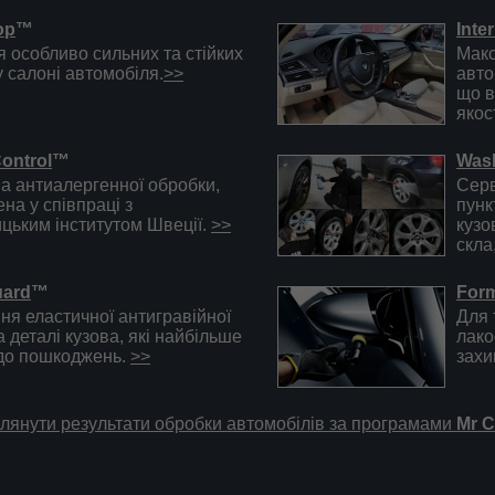
op
™
Inte
 особливо сильних та стійких
Макс
у салоні автомобіля.
>>
авто
що в
якос
ontrol
™
Was
а антиалергенної обробки,
Серв
на у співпраці з
пунк
цьким інститутом Швеції.
>>
кузо
скла
uard
™
Form
ня еластичної антигравійної
Для 
а деталі кузова, які найбільше
лако
 до пошкоджень.
>>
захи
лянути результати обробки автомобілів за програмами
Mr 