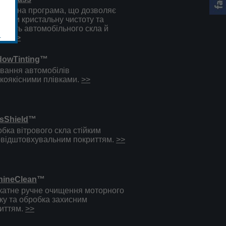
іальна програма, що дозволяє
овити кристальну чистоту та
орість автомобільного скла й
.
ки.
>>
dowTinting
™
вання автомобілів
коякісними плівками.
>>
sShield
™
бка вітрового скла стійким
відштовхувальним покриттям.
>>
hineClean
™
катне ручне очищення моторного
іку та обробка захисним
иттям.
>>