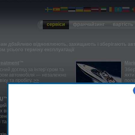
сервіси
франчайзинг
вартість
рам дбайливо відновлюють, захищають і зберігають ав
м усього терміну експлуатації
reatment
™
Mari
ний догляд за інтер’єром та
Збер
єром автомобіля — незалежно
яхти
віку та пробігу.
>>
полі
aU
™
Leat
ий захист автомобіля від
Відн
х впливів, що призводять до
пошк
ення лакофарбового
сало
 та втрати глянцю.
>>
zing
™
Crys