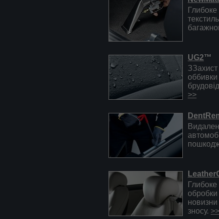
Глибоке
текстиль
багажно
UG2
™
ЗЗахист 
оббивки 
брудові
>>
DentRe
Видаленн
автомоб
пошкодж
Leather
Глибоке 
обробки 
новизни
зносу.
>