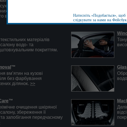
 сухе хімічне очищення
Спец
них елементів салону та
відн
Натисніть «Подобається», щоб
го відділення автомобіля.
>>
проз
слідкувати за нами на Фейсбук
опти
Win
текстильних матеріалів
Тону
салону водо- та
висо
дштовхувальним покриттям.
moval
™
Glas
я вм’ятин на кузові
Обро
іля без фарбування
водо
ених ділянок.
>>
Care
™
Mac
хімічне очищення шкіряної
Делі
салону, збереження її
відс
 та запобігання передчасному
покр
>